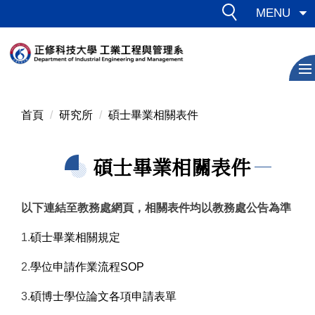
跳
MENU
到
主
要
內
容
區
首頁
研究所
碩士畢業相關表件
碩士畢業相關表件
以下連結至教務處網頁，相關表件均以教務處公告為準
1.
碩士畢業相關規定
2.
學位申請作業流程SOP
3.
碩博士學位論文各項申請表單