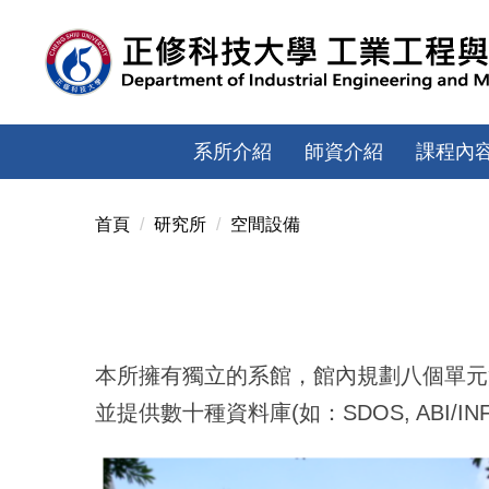
跳
到
主
要
內
容
系所介紹
師資介紹
課程內
區
首頁
研究所
空間設備
本所擁有獨立的系館，館內規劃八個單元
並提供數十種資料庫(如：SDOS, ABI/