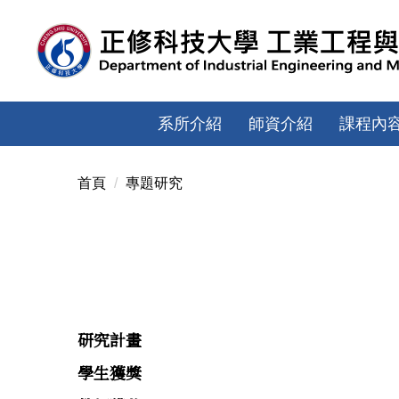
跳
到
主
要
內
容
系所介紹
師資介紹
課程內
區
首頁
專題研究
研究計畫
學生獲獎