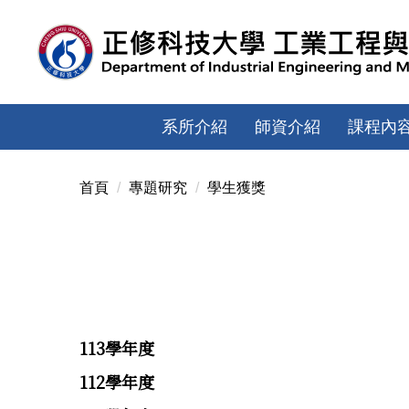
跳
到
主
要
內
容
系所介紹
師資介紹
課程內
區
首頁
專題研究
學生獲獎
113學年度
112學年度