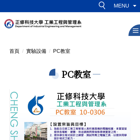
跳
MENU
到
主
要
內
容
區
首頁
實驗設備
PC教室
PC教室