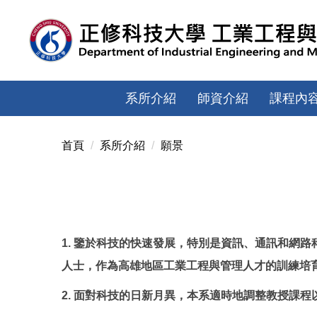
跳
到
主
要
內
容
系所介紹
師資介紹
課程內
區
首頁
系所介紹
願景
1. 鑒於科技的快速發展，特別是資訊、通訊和網
人士，作為高雄地區工業工程與管理人才的訓練培
2. 面對科技的日新月異，本系適時地調整教授課